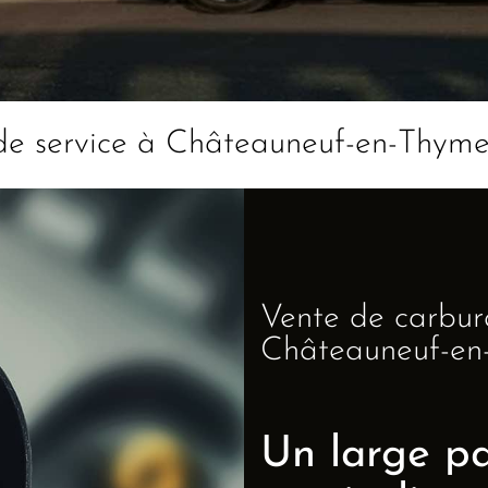
de service à Châteauneuf-en-Thyme
Vente de carbur
Châteauneuf-en
Un large pa